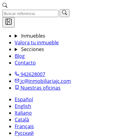
Inmuebles
Valora tu inmueble
Secciones
Blog
Contacto
942628007
jc@inmobiliariajc.com
Nuestras oficinas
Español
English
Italiano
Català
Français
Русский